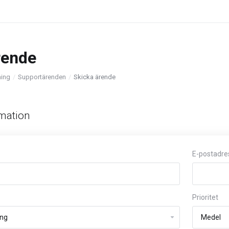
rende
ning
Supportärenden
Skicka ärende
mation
E-postadre
Prioritet