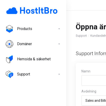
Öppna ä
Products
Support
Kundavdel
Domäner
Support Infor
Hemsida & säkerhet
Namn
Support
Avdelning