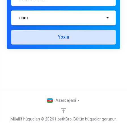
.com
Yoxla
Azerbaijani
Müəllif hüquqları © 2026 HostItBro. Bütün hüquqlar qorunur.