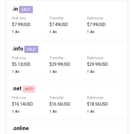
.
in
SALE!
Pret nou
Transfer
Reînnoire
$7.99USD
$7.49USD
$7.99USD
1 An
1 An
1 An
.
info
SALE!
Pret nou
Transfer
Reînnoire
$5.12USD
$29.99USD
$29.99USD
1 An
1 An
1 An
.
net
HOT!
Pret nou
Transfer
Reînnoire
$16.14USD
$16.56USD
$18.56USD
1 An
1 An
1 An
.
online