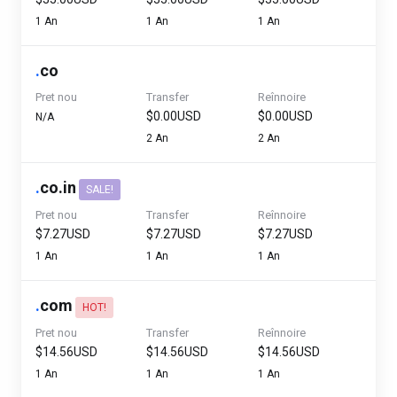
1 An
1 An
1 An
.
co
Pret nou
Transfer
Reînnoire
$0.00USD
$0.00USD
N/A
2 An
2 An
.
co.in
SALE!
Pret nou
Transfer
Reînnoire
$7.27USD
$7.27USD
$7.27USD
1 An
1 An
1 An
.
com
HOT!
Pret nou
Transfer
Reînnoire
$14.56USD
$14.56USD
$14.56USD
1 An
1 An
1 An