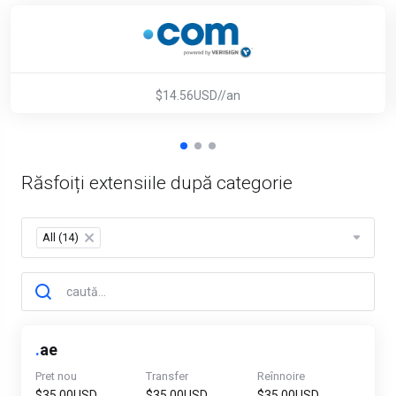
$14.56USD//an
Răsfoiți extensiile după categorie
All (14)
×
.
ae
Pret nou
Transfer
Reînnoire
$35.00USD
$35.00USD
$35.00USD