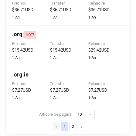
Pret nou
Transfer
Reînnoire
$36.71USD
$36.71USD
$36.71USD
1 An
1 An
1 An
.
org
HOT!
Pret nou
Transfer
Reînnoire
$15.42USD
$15.42USD
$29.42USD
1 An
1 An
1 An
.
org.in
Pret nou
Transfer
Reînnoire
$7.27USD
$7.27USD
$7.27USD
1 An
1 An
1 An
Articole pe pagină:
«
1
2
»